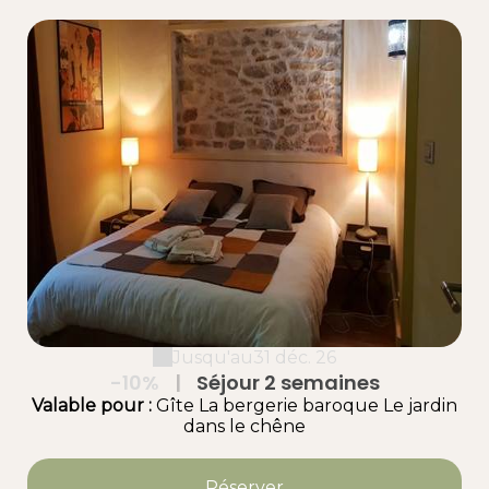
Jusqu'au
31 déc. 26
-10%
|
Séjour 2 semaines
Valable
pour
:
Gîte La bergerie baroque
Le jardin
dans le chêne
Réserver