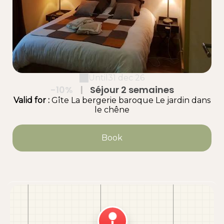
Until
31 dec 26
-10%
|
Séjour 2 semaines
Valid
for
:
Gîte La bergerie baroque
Le jardin dans
le chêne
Book