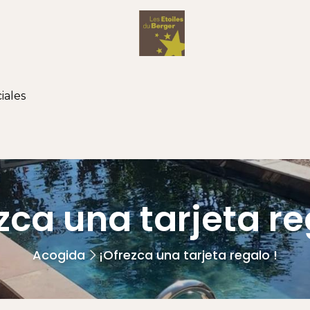
iales
zca una tarjeta re
Acogida
¡Ofrezca una tarjeta regalo !